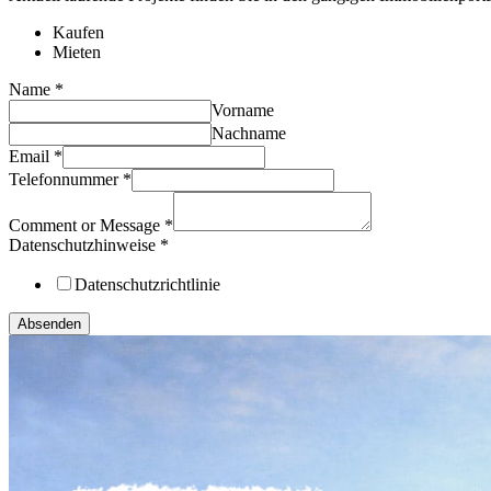
Kaufen
Mieten
Name
*
Vorname
Nachname
Email
*
Telefonnummer
*
Comment or Message
*
Datenschutzhinweise
*
Datenschutzrichtlinie
Absenden